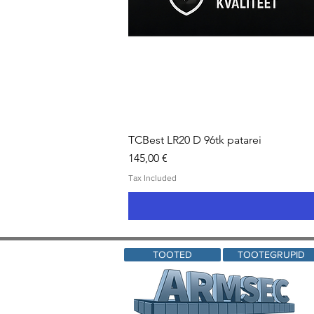
TCBest LR20 D 96tk patarei
Price
145,00 €
Tax Included
TOOTED
TOOTEGRUPID