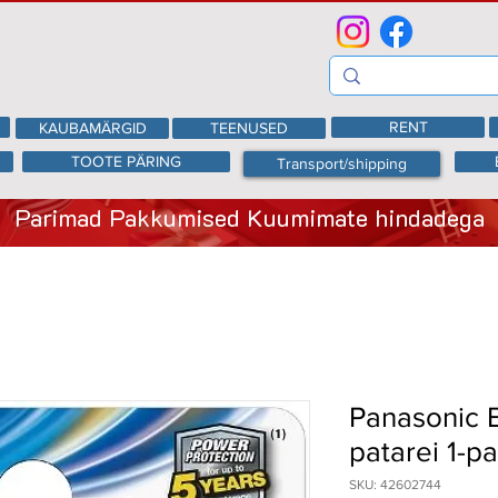
RENT
KAUBAMÄRGID
TEENUSED
TOOTE PÄRING
Transport/shipping
Parimad Pakkumised Kuumimate hindadega
Panasonic 
patarei 1-p
SKU: 42602744