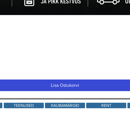
Quick View
Lisa Ostukorvi
TEENUSED
KAUBAMÄRGID
RENT