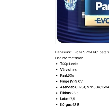
Panasonic Evolta 9V/6LR61 patare
Lisainformatsioon
Tüüp:
Leelis
Värv:
sinine
Kaal:
60g
Pinge (V):
9.0V
Asendab:
6LR61; MN1604; 1604
Pikkus:
26,5
Laius:
17,5
Kõrgus:
48,5