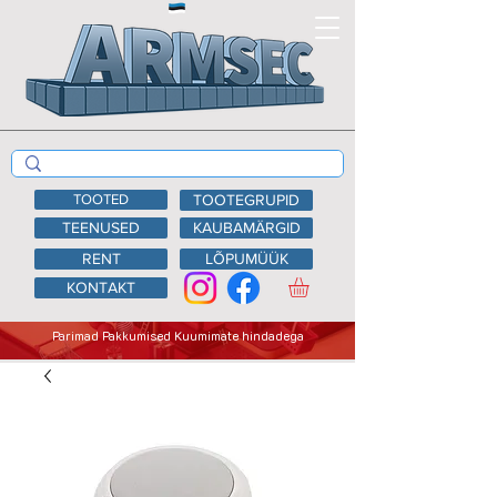
TOOTED
TOOTEGRUPID
TEENUSED
KAUBAMÄRGID
RENT
LÕPUMÜÜK
KONTAKT
Parimad Pakkumised Kuumimate hindadega