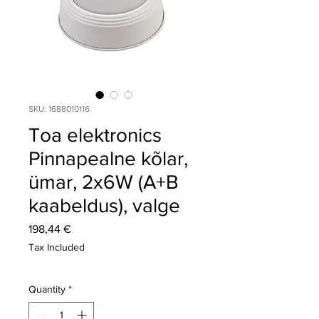
SKU: 1688010116
Toa elektronics
Pinnapealne kõlar,
ümar, 2x6W (A+B
kaabeldus), valge
Price
198,44 €
Tax Included
Quantity
*