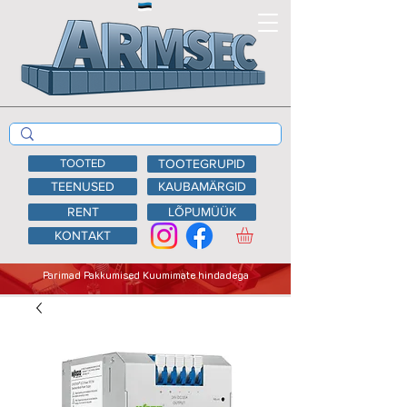
TOOTED
TOOTEGRUPID
TEENUSED
KAUBAMÄRGID
RENT
LÕPUMÜÜK
KONTAKT
Parimad Pakkumised Kuumimate hindadega