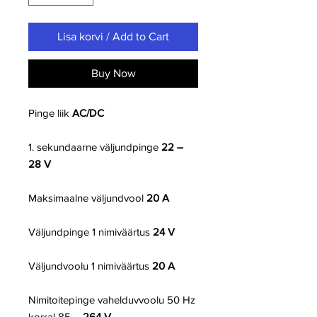
Lisa korvi / Add to Cart
Buy Now
Pinge liik
AC/DC
1. sekundaarne väljundpinge
22 –
28 V
Maksimaalne väljundvool
20
A
Väljundpinge 1 nimiväärtus
24 V
Väljundvoolu 1 nimiväärtus
20
A
Nimitoitepinge vahelduvvoolu 50 Hz
korral 85
– 264 V