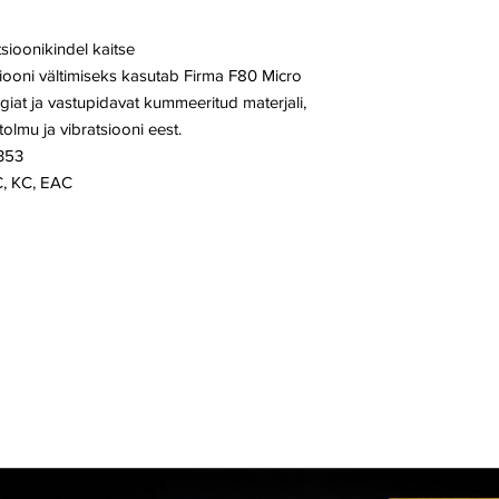
tsioonikindel kaitse
ooni vältimiseks kasutab Firma F80 Micro
iat ja vastupidavat kummeeritud materjali,
tolmu ja vibratsiooni eest.
353
CC, KC, EAC