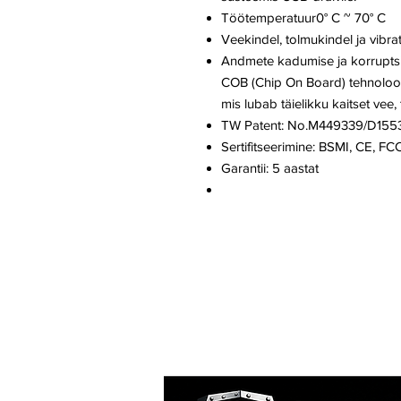
Töötemperatuur0° C ~ 70° C
Veekindel, tolmukindel ja vibra
Andmete kadumise ja korruptsi
COB (Chip On Board) tehnoloog
mis lubab täielikku kaitset vee, 
TW Patent: No.M449339/D155
Sertifitseerimine: BSMI, CE, F
Garantii: 5 aastat