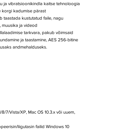
 ja vibratsioonikindla kaitse tehnoloogia
e korgi kadumise pärast
 taastada kustutatud faile, nagu
, muusika ja videod
llalaadimise tarkvara, pakub võimsaid
undamine ja taastamine, AES 256-bitine
tõhusaks andmehalduseks.
m
/8/7/Vista/XP, Mac OS 10.3.x või uuem,
opeerisin/liigutasin failid Windows 10