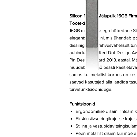
Silicon Power Mälupulk 16GB Fir
Tootekirjeldus
16GB mahutavusega hõbedane Sil
elegantset disaini, mis ühendab p
disainiga. See rahvusvaheliselt t
auhindu, nagu Red Dot Design Aw
Pin Design Award 2013. aastal. 
muudab selle hõlpsasti käsitletava
samas kui metallist korpus on kes
saavad kasutajad alla laadida tas
turvafunktsioonidega.
Funktsioonid
Ergonoomiline disain, lihtsam 
Eksklusiivse ringikujulise kuju
Stiilne ja vastupidav tsingisulam
Peen metallist disain kui moe 