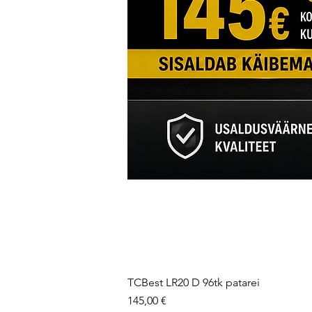
TCBest LR20 D 96tk patarei
Price
145,00 €