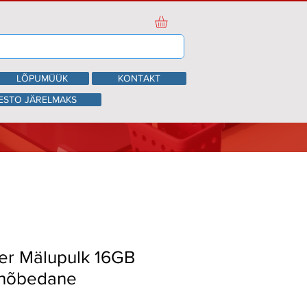
LÕPUMÜÜK
KONTAKT
ESTO JÄRELMAKS
wer Mälupulk 16GB
 hõbedane