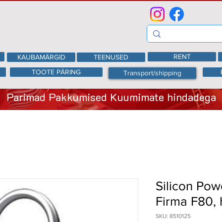
RENT
KAUBAMÄRGID
TEENUSED
TOOTE PÄRING
Transport/shipping
Parimad Pakkumised Kuumimate hindadega
Silicon Po
Firma F80,
SKU: 8510125