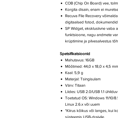
COB (Chip On Board) vee, tolmu
Korgita disain, enam ei murets
Recuva File Recovery võimaldab
digitaalsed fotod, dokumendid
SP Widget, eksklusiivne vaba a
funktsioone, nagu andmete var
krüptimine ja pilvesalvestus 
Spetsifikatsioonid
Mahutavus: 16GB
Mõõtmed: 44,0 x 18,0 x 4,5 m
Kaal: 5,9 g
Materjal: Tsingisulam
Värv: Titaan
Liides: USB 2.0/USB 1.1 ühilduv
Toetatud OS: Windows 11/10/8.1
Linux 2.6.x või uuem
*Kiirus kõikus või langes, kui k
süsteemis USB-draivile.