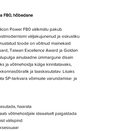
ma F80, hõbedane
icon Power F80 välkmälu pakub
ostmodernismi väljakujunenud ja oskusliku
unnustatud toode on võitnud mainekaid
ard, Taiwan Excellence Award ja Golden
Mälupulga ainulaadne ümmargune disain
ks ja võtmehoidja külge kinnitatavaks,
kkonnasõbralik ja taaskasutatav. Lisaks
uta SP-tarkvara võimsate varundamise- ja
kasutada, haarata
 saab võtmehoidjale ideaalselt paigaldada
ist välispind
aksessuaar