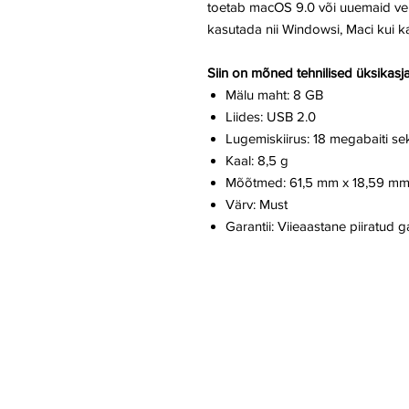
toetab macOS 9.0 või uuemaid ve
kasutada nii Windowsi, Maci kui k
Siin on mõned tehnilised üksikasj
Mälu maht: 8 GB
Liides: USB 2.0
Lugemiskiirus: 18 megabaiti se
Kaal: 8,5 g
Mõõtmed: 61,5 mm x 18,59 mm
Värv: Must
Garantii: Viieaastane piiratud ga