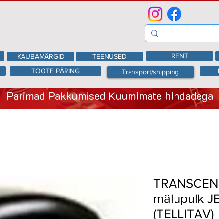
RENT
KAUBAMÄRGID
TEENUSED
TOOTE PÄRING
Transport/shipping
Parimad Pakkumised Kuumimate hindadega
TRANSCEN
mälupulk 
(TELLITAV)