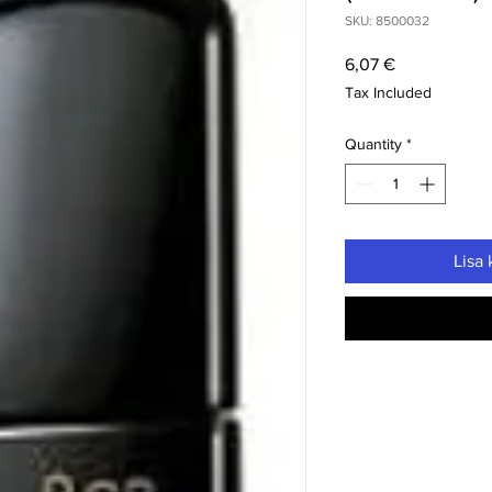
SKU: 8500032
Price
6,07 €
Tax Included
Quantity
*
Lisa 