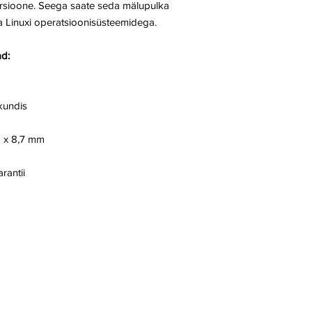
rsioone. Seega saate seda mälupulka
a Linuxi operatsioonisüsteemidega.
ad:
kundis
 x 8,7 mm
rantii