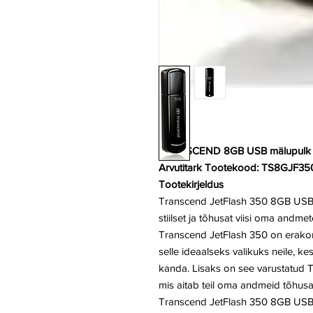
TRANSCEND 8GB USB mälupulk 
Arvutitark Tootekood: TS8GJF35
Tootekirjeldus
Transcend JetFlash 350 8GB USB m
stiilset ja tõhusat viisi oma and
Transcend JetFlash 350 on erako
selle ideaalseks valikuks neile, 
kanda. Lisaks on see varustatud 
mis aitab teil oma andmeid tõhusal
Transcend JetFlash 350 8GB USB 