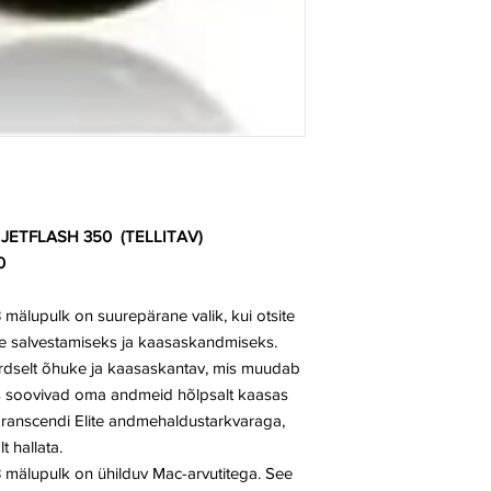
JETFLASH 350 (TELLITAV)
0
älupulk on suurepärane valik, kui otsite
mete salvestamiseks ja kaasaskandmiseks.
rdselt õhuke ja kaasaskantav, mis muudab
kes soovivad oma andmeid hõlpsalt kaasas
Transcendi Elite andmehaldustarkvaraga,
t hallata.
mälupulk on ühilduv Mac-arvutitega. See